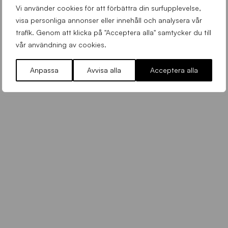
Vi använder cookies för att förbättra din surfupplevelse,
visa personliga annonser eller innehåll och analysera vår
trafik. Genom att klicka på "Acceptera alla" samtycker du till
vår användning av cookies.
G
u
Bordtennismedaljer till Sirius
l
Anpassa
Avvisa alla
Acceptera alla
Bordtennis
Torsdag 21 Maj 2026
d
F
r
a
n
k
o
E
m
i
l