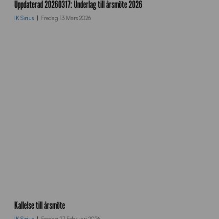
m
Uppdaterad 20260317: Underlag till årsmöte 2026
_
IK Sirius
Fredag 13 Mars 2026
u
p
l
o
a
d
_
l
o
g
o
%
2
0
s
v
a
c
r
m
Kallelse till årsmöte
t
_
%