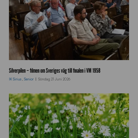
V
m
Silverpilen – filmen om Sveriges väg till finalen i VM 1958
U
IK Sirius
,
Senior
Söndag 21 Juni 2026
p
p
t
a
k
t
_
0
2