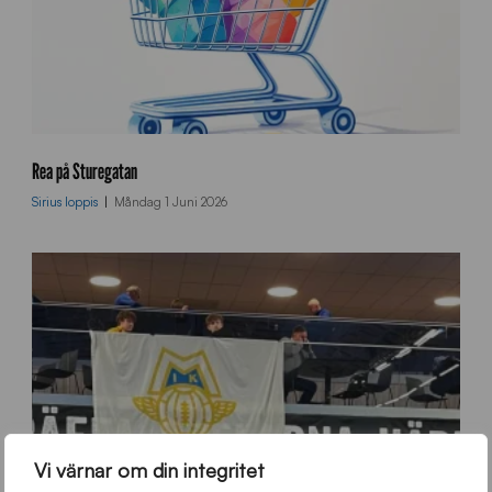
k
u
Rea på Sturegatan
n
Sirius loppis
Måndag 1 Juni 2026
d
v
a
g
n
Vi värnar om din integritet