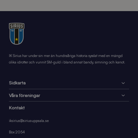
0
b
g
.
j
p
g
IK Sirius har under sin mer än hundraåriga historia sysslat med en mängd
olika idrotter och vunnit SM-guld i bland annat bandy, simning och kanot.
Sidkarta
Våra föreningar
Kontakt
iksirius@siriusuppsala.se
Box 2054