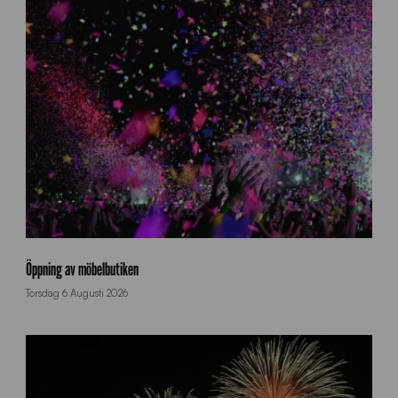
k
o
Öppning av möbelbutiken
n
Torsdag 6 Augusti 2026
f
e
t
t
i
r