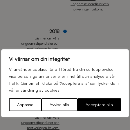
ungdomsstipendiater och
motiveringen bakom.
2018
Läs mer om våra
ungdomsstipendiater och
motiveringen bakom.
Vi värnar om din integritet
Vi använder cookies för att förbättra din surfupplevelse,
2017
visa personliga annonser eller innehåll och analysera vår
Läs mer om våra
trafik. Genom att klicka på "Acceptera alla" samtycker du till
ungdomsstipendiater och
motiveringen bakom.
vår användning av cookies.
Anpassa
Avvisa alla
Acceptera alla
2016
Läs mer om våra
ungdomsstipendiater och
motiveringen bakom.