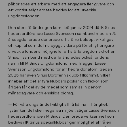
påbörjades ett arbete med att engagera fler givare och
ett kontinuerligt arbete bedrivs för att utveckla
ungdomsfonden.
Den stora förändringen kom i början av 2024 då IK Sirius
hedersordförande Lasse Svensson i samband med sin 75-
årsdagdonerade donerade ett större belopp, vilket gav
ett kapital som det nu byggs vidare på för att ytterligare
utveckla fondens möjligheter att stötta ungdomsidrotten i
Sirius. I samband med detta ändrades också fondens
namn till IK Sirius Ungdomsfond med tillägget Lasse
Svensson Ungdomsfond för att hedra donatorn. Sedan
2025 har även Sirius Bordtennisklubb tillkommit, vilket
innebär att det är fyra klubbars pojkar och flickor som
årligen får del av de medel som samlas in genom
månadsgivare och enskilda bidrag.
– För våra unga är det viktigt att få känna tillhörighet,
tyvärr kan det ske i negativa miljöer, säger Lasse Svensson
hedersordförande i IK Sirius. Den breda verksamhet som
bedrivs i IK Sirius specialklubbar ger möjlighet att få en