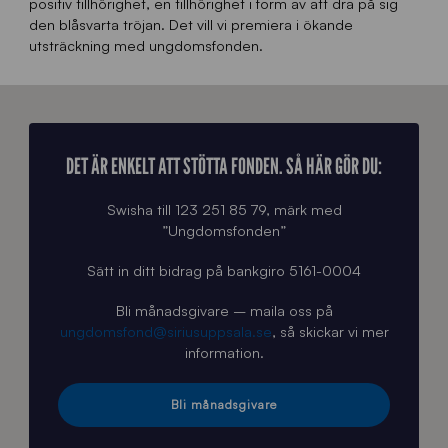
positiv tillhörighet, en tillhörighet i form av att dra på sig
den blåsvarta tröjan. Det vill vi premiera i ökande
utsträckning med ungdomsfonden.
DET ÄR ENKELT ATT STÖTTA FONDEN. SÅ HÄR GÖR DU:
Swisha till 123 251 85 79, märk med
”Ungdomsfonden”
Sätt in ditt bidrag på bankgiro 5161-0004
Bli månadsgivare – maila oss på
ungdomsfond@siriusuppsala.se
, så skickar vi mer
information.
Bli månadsgivare