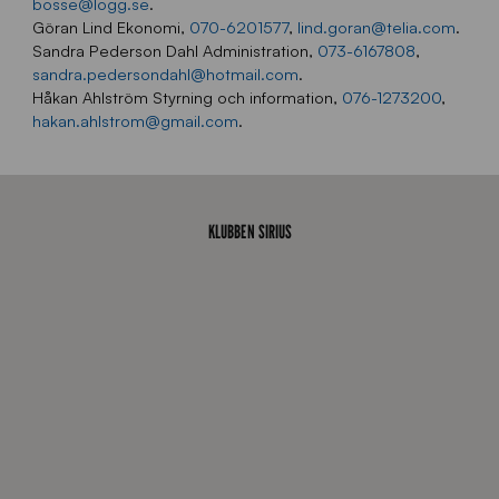
bosse@logg.se
.
Göran Lind Ekonomi,
070-6201577
,
lind.goran@telia.com
.
Sandra Pederson Dahl Administration,
073-6167808
,
sandra.pedersondahl@hotmail.com
.
Håkan Ahlström Styrning och information,
076-1273200
,
hakan.ahlstrom@gmail.com
.
KLUBBEN SIRIUS