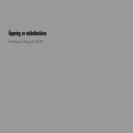
k
o
Öppning av möbelbutiken
n
Torsdag 6 Augusti 2026
f
e
t
t
i
r
e
g
n