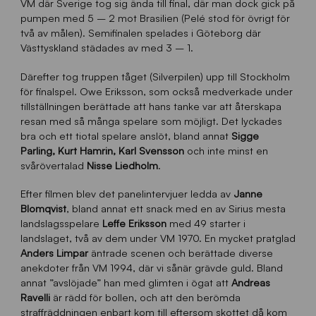
VM där Sverige tog sig ända till final, där man dock gick på
pumpen med 5 – 2 mot Brasilien (Pelé stod för övrigt för
två av målen). Semifinalen spelades i Göteborg där
Västtyskland städades av med 3 – 1.
Därefter tog truppen tåget (Silverpilen) upp till Stockholm
för finalspel. Owe Eriksson, som också medverkade under
tillställningen berättade att hans tanke var att återskapa
resan med så många spelare som möjligt. Det lyckades
bra och ett tiotal spelare anslöt, bland annat
Sigge
Parling, Kurt Hamrin, Karl Svensson
och inte minst en
svårövertalad
Nisse Liedholm
.
Efter filmen blev det panelintervjuer ledda av
Janne
Blomqvist
, bland annat ett snack med en av Sirius mesta
landslagsspelare
Leffe Eriksson
med 49 starter i
landslaget, två av dem under VM 1970. En mycket pratglad
Anders Limpar
äntrade scenen och berättade diverse
anekdoter från VM 1994, där vi sånär grävde guld. Bland
annat ”avslöjade” han med glimten i ögat att
Andreas
Ravelli
är rädd för bollen, och att den berömda
straffräddningen enbart kom till eftersom skottet då kom