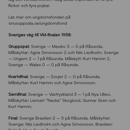
flickor och fyra pojkar.
Läs mer om ungdomsfonden på
siriusuppsala.se/ungdomsfond
Sveriges väg till VM-finalen 1958
:
Gruppspel
: Sverige – Mexiko 3 – 0 på Råsunda.
Målskyttar: Agne Simonsson 2 och Nils Liedholm. Sverige
– Ungern 2 – 1 på Råsunda. Målskytt: Kurt Hamrin 2.
Sverige – Wales 0 – 0 på Råsunda.
Kvartsfinal
: Sverige – Sovjet 2 – 0 på Råsunda.
Målskyttar: Kurt Hamrin och Agne Simonsson.
Semifinal
: Sverige – Västtyskland 3 – 1 på Nya Ullevi.
Målskyttar: Lennart ”Nacka” Skoglund, Gunnar Gren och
Kurt Hamrin.
Final
: Sverige Brasilien 2 – 5 på Råsunda. Målskyttar:
Sverige: Nils Liedholm och Agne Simonsson. Brasilien:
Pelé 2, Vava 2 och Zagallo.