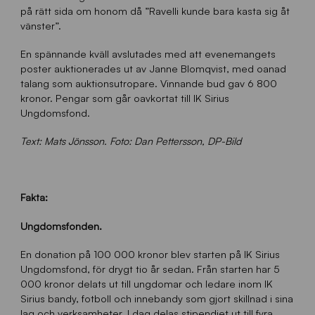
på rätt sida om honom då ”Ravelli kunde bara kasta sig åt
vänster”.
En spännande kväll avslutades med att evenemangets
poster auktionerades ut av Janne Blomqvist, med oanad
talang som auktionsutropare. Vinnande bud gav 6 800
kronor. Pengar som går oavkortat till IK Sirius
Ungdomsfond.
Text: Mats Jönsson. Foto: Dan Pettersson, DP-Bild
Fakta:
Ungdomsfonden.
En donation på 100 000 kronor blev starten på IK Sirius
Ungdomsfond, för drygt tio år sedan. Från starten har 5
000 kronor delats ut till ungdomar och ledare inom IK
Sirius bandy, fotboll och innebandy som gjort skillnad i sina
lag och verksamheter. I dag delas stipendiet ut till fyra