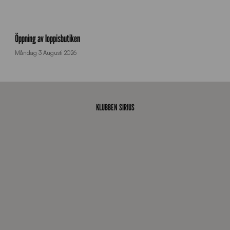
f
y
Öppning av loppisbutiken
r
Måndag 3 Augusti 2026
v
e
r
k
e
KLUBBEN SIRIUS
r
i