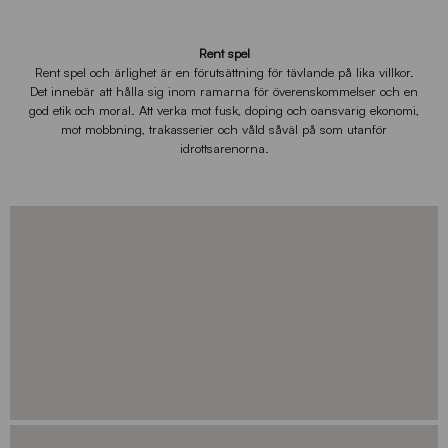
Rent spel
Rent spel och ärlighet är en förutsättning för tävlande på lika villkor.
Det innebär att hålla sig inom ramarna för överenskommelser och en
god etik och moral. Att verka mot fusk, doping och oansvarig ekonomi,
mot mobbning, trakasserier och våld såväl på som utanför
idrottsarenorna.
OM FÖRENINGEN
Läs mer