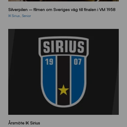
V
Silverpilen – filmen om Sveriges väg till finalen i VM 1958
m
U
IK Sirius
,
Senior
p
p
t
a
k
t
_
0
2
1
c
Årsmöte IK Sirius
m