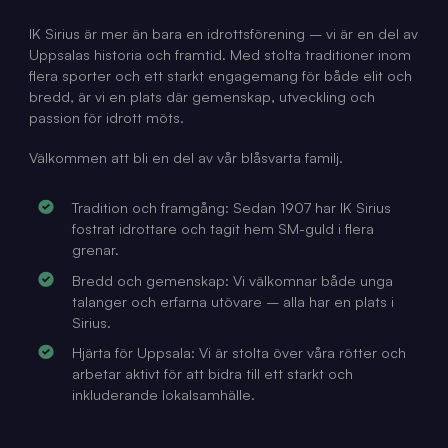
2
0
IK Sirius är mer än bara en idrottsförening – vi är en del av
b
Uppsalas historia och framtid. Med stolta traditioner inom
g
flera sporter och ett starkt engagemang för både elit och
.
bredd, är vi en plats där gemenskap, utveckling och
j
passion för idrott möts.
p
g
Välkommen att bli en del av vår blåsvarta familj.
Tradition och framgång: Sedan 1907 har IK Sirius
fostrat idrottare och tagit hem SM-guld i flera
grenar.
Bredd och gemenskap: Vi välkomnar både unga
talanger och erfarna utövare – alla har en plats i
Sirius.
Hjärta för Uppsala: Vi är stolta över våra rötter och
arbetar aktivt för att bidra till ett starkt och
inkluderande lokalsamhälle.