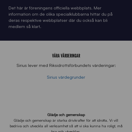
Det här är föreningens officiella webbplats. Mer
information om de olika specialklubbarna hittar du på
deras respektive webbplatser där du också kan bli
medlem så klart.
VÅRA VÄRDERINGAR
Sirius lever med Riksidrottsförbundets värderingar:
Sirius värdegrunder
Glädje och gemenskap
Glädje och gemenskap är starka drivkrafter för att idrotta. Vi vill
bedriva och utveckla all verksamhet så att vi ska kunna ha roligt, må
bra och utvecklas.