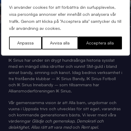
Vi använder cookies för att förbättra din surfupplevelse,
visa personliga annonser eller innehåll och analysera vår
trafik. Genom att klicka på "Acceptera alla" samtycker du till
vår användning av cookies.
Anpassa
Avvisa alla
Acceptera alla
OM IK SIRIUS
IK Sirius har under sin drygt hundraåriga historia sysslat
med en mängd olika idrotter och vunnit SM-guld i bland
annat bandy, simning och kanot. Idag bedrivs verksamhet i
tre fristående klubbar – IK Sirius Bandy, IK Sirius Fotboll
och IK Sirius Innebandy – som tillsammans har
Alliansmoderföreningen IK Sirius.
Vår gemensamma vision är att Alla barn, ungdomar och
vuxna i Uppsala trivs och utvecklas för sitt eget, varandras
och kommande generationers bästa. Vi lever med våra
värderingar
Glädje och gemenskap
,
Demokrati och
delaktighet
,
Allas rätt att vara med
och
Rent spel
.