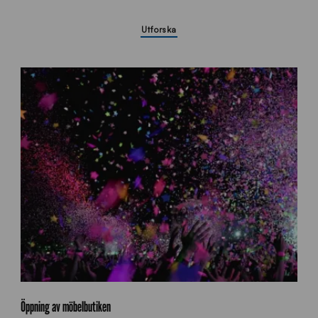
Utforska
k
o
Öppning av möbelbutiken