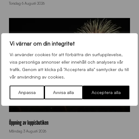
n
Torsdag 6 Augusti 2026
f
e
t
t
i
r
Vi värnar om din integritet
e
g
Vi använder cookies för att förbättra din surfupplevelse,
n
visa personliga annonser eller innehåll och analysera vår
trafik. Genom att klicka på "Acceptera alla" samtycker du till
vår användning av cookies.
Anpassa
Avvisa alla
Acceptera alla
f
y
Öppning av loppisbutiken
r
Måndag 3 Augusti 2026
v