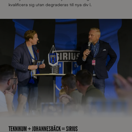
kvalificera sig utan degraderas till nya div I.
TEKNIKUM + JOHANNESBÄCK = SIRIUS