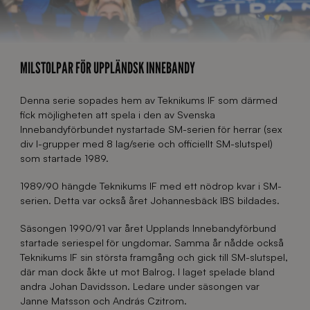
MILSTOLPAR FÖR UPPLÄNDSK INNEBANDY
Denna serie sopades hem av Teknikums IF som därmed
fick möjligheten att spela i den av Svenska
Innebandyförbundet nystartade SM-serien för herrar (sex
div I-grupper med 8 lag/serie och officiellt SM-slutspel)
som startade 1989.
1989/90 hängde Teknikums IF med ett nödrop kvar i SM-
serien. Detta var också året Johannesbäck IBS bildades.
Säsongen 1990/91 var året Upplands Innebandyförbund
startade seriespel för ungdomar. Samma år nådde också
Teknikums IF sin största framgång och gick till SM-slutspel,
där man dock åkte ut mot Balrog. I laget spelade bland
andra Johan Davidsson. Ledare under säsongen var
Janne Matsson och András Czitrom.