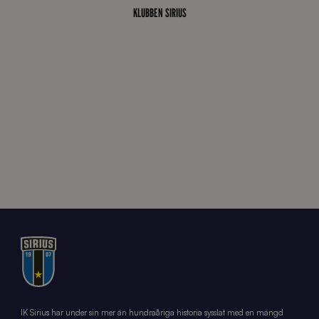
KLUBBEN SIRIUS
IK Sirius har under sin mer än hundraåriga historia sysslat med en mängd