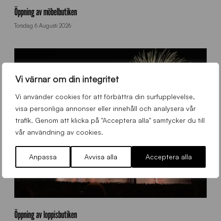
o
Öppning av möbelbutiken
n
Torsdag 6 Augusti 2026
f
e
t
t
i
Vi värnar om din integritet
r
e
Vi använder cookies för att förbättra din surfupplevelse,
g
visa personliga annonser eller innehåll och analysera vår
n
trafik. Genom att klicka på "Acceptera alla" samtycker du till
vår användning av cookies.
Anpassa
Avvisa alla
Acceptera alla
f
y
Öppning av loppisbutiken