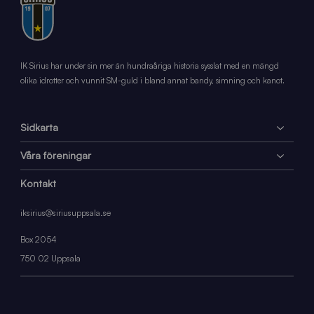
IK Sirius har under sin mer än hundraåriga historia sysslat med en mängd
olika idrotter och vunnit SM-guld i bland annat bandy, simning och kanot.
Sidkarta
Våra föreningar
Kontakt
iksirius@siriusuppsala.se
Box 2054
750 02 Uppsala