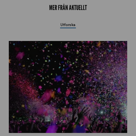
MER FRÅN AKTUELLT
Utforska
k