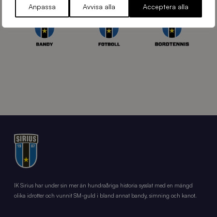
Anpassa
Avvisa alla
Acceptera alla
IK Sirius har under sin mer än hundraåriga historia sysslat med en mängd
olika idrotter och vunnit SM-guld i bland annat bandy, simning och kanot.