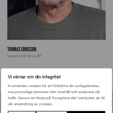
THOMAS ERIKSSON
Ledamot IK Sirius BT
076-141 43 17
Vi värnar om din integritet
thomaseriksson.it@gmail.com
Vi använder cookies för att förbättra din surfupplevelse,
visa personliga annonser eller innehåll och analysera vår
trafik. Genom att klicka på "Acceptera alla" samtycker du till
KLUBBEN SIRIUS
vår användning av cookies.