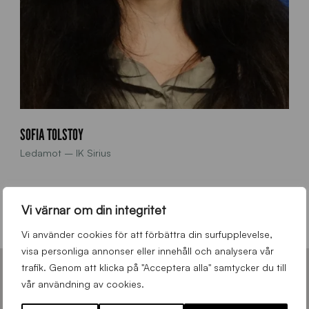
SOFIA TOLSTOY
Ledamot – IK Sirius
070-580 05 01
Vi värnar om din integritet
sofiatolstoy@gmail.com
Vi använder cookies för att förbättra din surfupplevelse,
visa personliga annonser eller innehåll och analysera vår
trafik. Genom att klicka på "Acceptera alla" samtycker du till
KLUBBEN SIRIUS
vår användning av cookies.