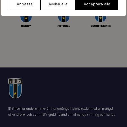
Anpassa
Avvisa alla
Acceptera alla
IK Sirius har under sin mer än hundraåriga historia sysslat med en mängd
olika idrotter och vunnit SM-guld i bland annat bandy, simning och kanot.