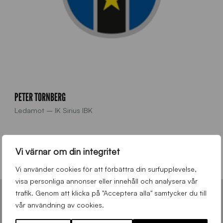
PETER TORNBERG
Ledamot – IK Sirius IBK
070-3040656
Vi värnar om din integritet
peter.tornberg@siriusinnebandy.se
Vi använder cookies för att förbättra din surfupplevelse,
visa personliga annonser eller innehåll och analysera vår
trafik. Genom att klicka på "Acceptera alla" samtycker du till
KLUBBEN SIRIUS
vår användning av cookies.