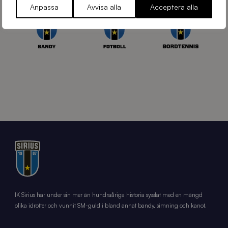
Anpassa
Avvisa alla
Acceptera alla
IK Sirius har under sin mer än hundraåriga historia sysslat med en mängd
olika idrotter och vunnit SM-guld i bland annat bandy, simning och kanot.